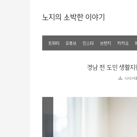
노지의 소박한 이야기
트위터
유튜브
인스타
브런치
카카오
경남 전 도민 생활지
시사/사