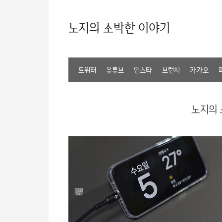
노지의 소박한 이야기
트위터
유튜브
인스타
브런치
카카오
노지의 