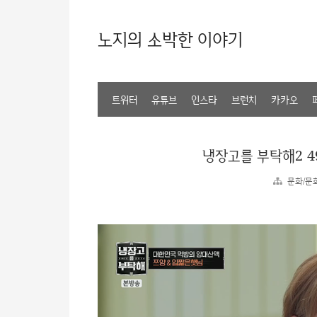
노지의 소박한 이야기
트위터
유튜브
인스타
브런치
카카오
냉장고를 부탁해2 4
문화/문