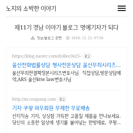
노지의 소박한 이야기
제11기 경남 이야기 블로그 명예기자가 되다
정보/블로그 관련
2018. 12. 21. 07:30
https://blog.naver.com/dollee3625-
광고
울산전화법률상담 형사전문상담 울산무죄시리즈확
정본변호사님
울산무죄판결확정본시리즈변호사님 직접상담,방문상담예
약,ARS 울산ktw law변호사님
http://m.coupang.com
광고
기자 쿠팡 와우회원 무제한 무료배송
산지직송 기자, 싱싱함 가득한 고품질 제품을 만나보세요.
당신의 소중한 일상에 생기를 불어넣는 한방재료, 쿠팡에
서 만나보세요.