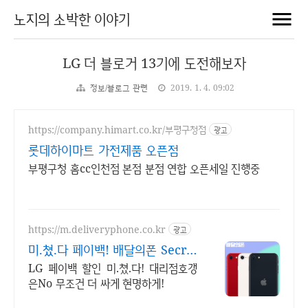
노지의 소박한 이야기
LG 더 블로거 13기에 도전해보자
정보/블로그 관련
2019. 1. 4. 09:02
https://company.himart.co.kr/부평구청점
광고
롯데하이마트 가전제품 오픈점
부평구청 홈cc인천점 본점 분점 연합 오픈세일 진행중
https://m.deliveryphone.co.kr
광고
미.쳤.다 페이백! 배달의폰 Secret
비밀지원금!
LG 페이백 할인 미.쳤.다! 대리점호갱
은No 무조건 더 싸게 현명하게!