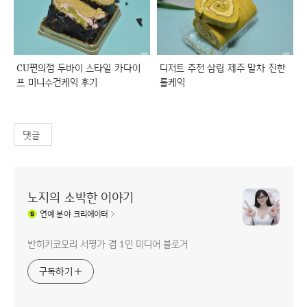
CU편의점 두바이 스타일 카다이
디저트 추천 삼립 제주 말차 진한
프 미니수건케익 후기
롤케익
댓글
노지의 소박한 이야기
연예
분야 크리에이터
반히키코모리 서평가 겸 1인 미디어 블로거
구독하기