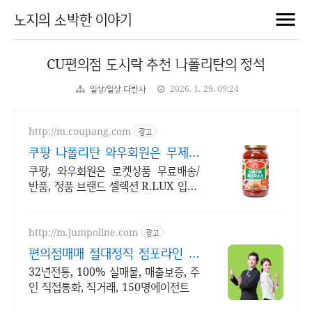
노지의 소박한 이야기
CU편의점 도시락 추천 나폴리탄의 정석
일상/일상 다반사
2026. 1. 29. 09:24
http://m.coupang.com
광고
쿠팡 나폴리탄 와우회원은 무제한
무료배송
쿠팡, 와우회원은 로켓상품 무료배송/
반품, 정품 브랜드 셀렉션 R.LUX 입점.
꼭 필요한 제품은 쿠팡에서 더 저렴하
게, 로켓배송으로 더 빠르게!
http://m.jumpoline.com
광고
편의점매매 절대정직 점포라인 빠
른 직거래 & 안전중개거래
32년전통, 100% 실매물, 매출보증, 주
인 직접통화, 직거래, 150명에이전트