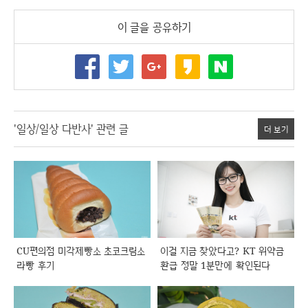
이 글을 공유하기
'일상/일상 다반사' 관련 글
더 보기
CU편의점 미각제빵소 초코크림소
이걸 지금 찾았다고? KT 위약금
라빵 후기
환급 정말 1분만에 확인된다