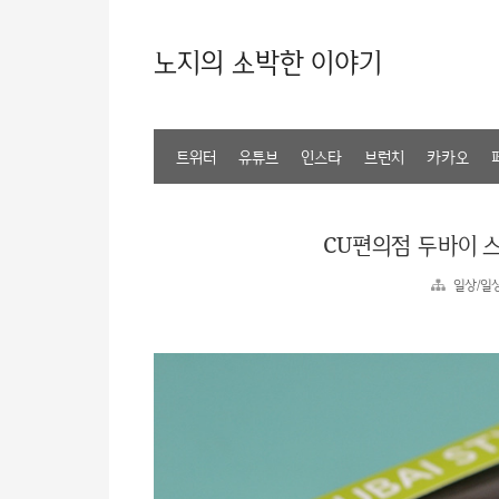
노지의 소박한 이야기
트위터
유튜브
인스타
브런치
카카오
CU편의점 두바이 
일상/일