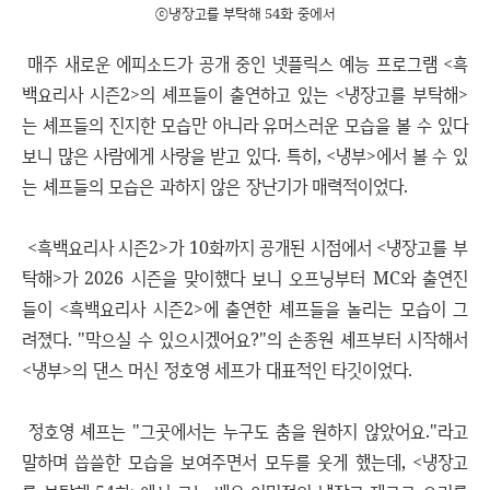
ⓒ냉장고를 부탁해 54화 중에서
매주 새로운 에피소드가 공개 중인 넷플릭스 예능 프로그램 <흑
백요리사 시즌2>의 셰프들이 출연하고 있는 <냉장고를 부탁해>
는 셰프들의 진지한 모습만 아니라 유머스러운 모습을 볼 수 있다
보니 많은 사람에게 사랑을 받고 있다. 특히, <냉부>에서 볼 수 있
는 셰프들의 모습은 과하지 않은 장난기가 매력적이었다.
<흑백요리사 시즌2>가 10화까지 공개된 시점에서 <냉장고를 부
탁해>가 2026 시즌을 맞이했다 보니 오프닝부터 MC와 출연진
들이 <흑백요리사 시즌2>에 출연한 셰프들을 놀리는 모습이 그
려졌다. "막으실 수 있으시겠어요?"의 손종원 셰프부터 시작해서
<냉부>의 댄스 머신 정호영 세프가 대표적인 타깃이었다.
정호영 셰프는 "그곳에서는 누구도 춤을 원하지 않았어요."라고
말하며 씁쓸한 모습을 보여주면서 모두를 웃게 했는데, <냉장고