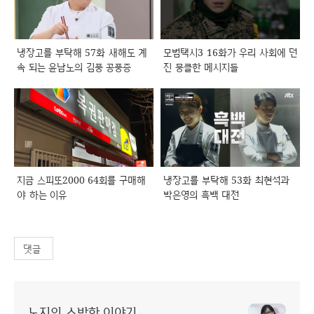
냉장고를 부탁해 57화 새해도 계
모범택시3 16화가 우리 사회에 던
속 되는 윤남노의 김풍 공풍증
진 뭉클한 메시지들
지금 스피또2000 64회를 구매해
냉장고를 부탁해 53화 최현석과
야 하는 이유
박은영의 흑백 대전
댓글
노지의 소박한 이야기