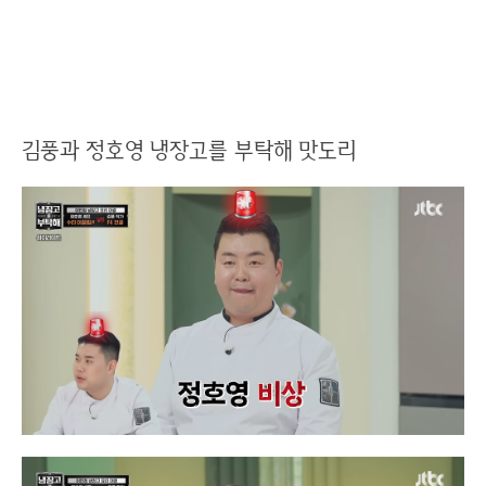
김풍과 정호영 냉장고를 부탁해 맛도리