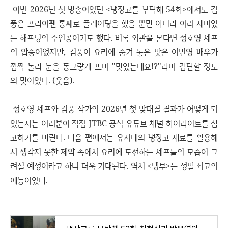
이번 2026년 첫 방송이었던 <냉장고를 부탁해 54화>에서도 김
풍은 프라이팬 통째로 플레이팅을 했을 뿐만 아니라 여러 재미있
는 해프닝의 주인공이기도 했다. 비록 외관을 본다면 정호영 셰프
의 압승이었지만, 김풍이 요리에 숨겨 놓은 맛은 이민영 배우가
깜짝 놀라 눈을 동그랗게 뜨며 "맛있는데요!?"라며 감탄할 정도
의 맛이었다. (웃음).
정호영 셰프와 김풍 작가의 2026년 첫 맞대결 결과가 어떻게 되
었는지는 여러분이 직접 JTBC 공식 유튜브 채널 하이라이트를 참
고하기를 바란다. 다음 편에서는 유지태의 냉장고 재료를 활용해
서 생각지 못한 제약 속에서 요리에 도전하는 셰프들의 모습이 그
려질 예정이라고 하니 더욱 기대된다. 역시 <냉부>는 정말 최고의
예능이었다.