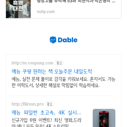
냉장고를 부탁해 53화 최현석과 박은영의 흑백 대전
nohji.com
http://m.coupang.com
광고
예능 쿠팡 원하는 책 오늘주문 내일도착
예능, 실전 문제 풀이로 감각을 키워보세요. 혼자서도 가능
한 어학도서, 상세한 해설로 막힘없이 학습하세요.
http://filesun.pro
광고
예능 파일썬 초고속, 4K 실시간
보기!
신규가입 0원 이벤트! 최신 영화,드라
마,애니 모두 무료! 4K 스트리밍