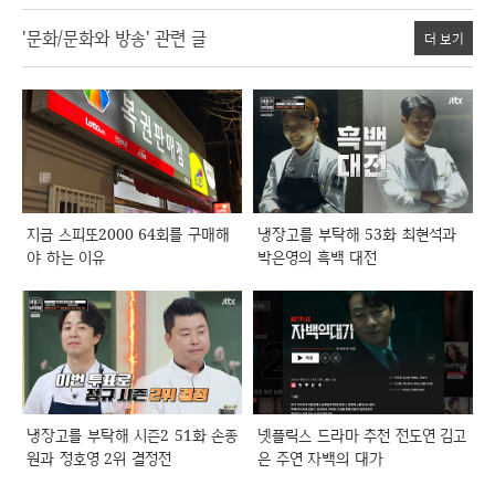
'문화/문화와 방송' 관련 글
더 보기
지금 스피또2000 64회를 구매해
냉장고를 부탁해 53화 최현석과
야 하는 이유
박은영의 흑백 대전
냉장고를 부탁해 시즌2 51화 손종
넷플릭스 드라마 추천 전도연 김고
원과 정호영 2위 결정전
은 주연 자백의 대가