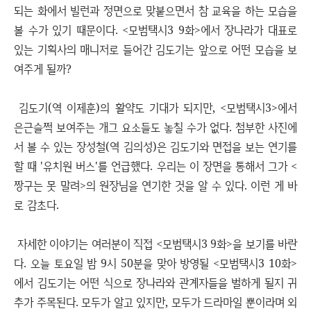
되는 화에서 빌런과 정면으로 맞붙으면서 참 교육을 하는 모습을
볼 수가 있기 때문이다. <모범택시3 9화>에서 장나라가 대표로
있는 기획사의 매니저로 들어간 김도기는 앞으로 어떤 모습을 보
여주게 될까?
김도기(역 이제훈)의 활약도 기대가 되지만, <모범택시3>에서
은근슬쩍 보여주는 개그 요소들도 놓칠 수가 없다. 첨부한 사진에
서 볼 수 있는 장성철(역 김의성)은 김도기와 면접을 보는 연기를
할 때 '유치원 버스'를 언급했다. 우리는 이 장면을 통해서 그가 <
짱구는 못 말려>의 원장님을 연기한 것을 알 수 있다. 이런 게 바
로 감초다.
자세한 이야기는 여러분이 직접 <모범택시3 9화>을 보기를 바란
다. 오늘 토요일 밤 9시 50분을 맞아 방영될 <모범택시3 10화>
에서 김도기는 어떤 식으로 장나라와 관계자들을 벌하게 될지 귀
추가 주목된다. 모두가 알고 있지만, 모두가 드라마일 뿐이라며 외