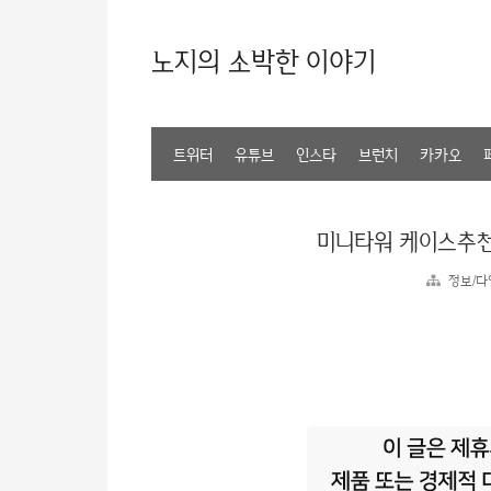
노지의 소박한 이야기
트위터
유튜브
인스타
브런치
카카오
미니타워 케이스추천
정보/다