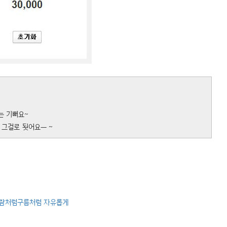
는 기뻐요~
 그걸로 됫어요ㅡ ~