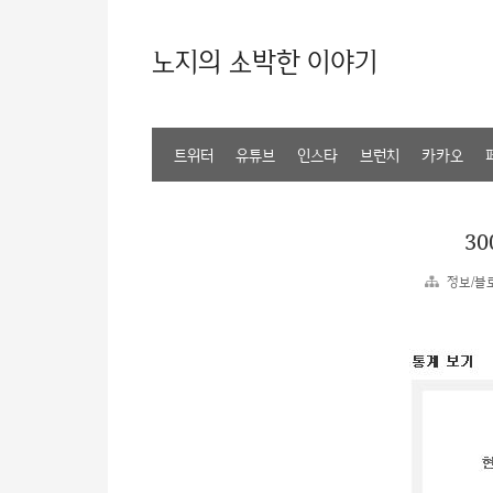
노지의 소박한 이야기
트위터
유튜브
인스타
브런치
카카오
30
정보/블