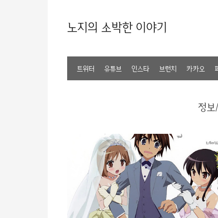
노지의 소박한 이야기
트위터
유튜브
인스타
브런치
카카오
정보/