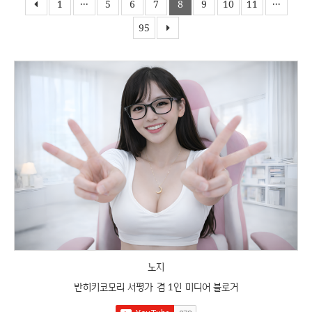
1
···
5
6
7
8
9
10
11
···
95
노지
반히키코모리 서평가 겸 1인 미디어 블로거