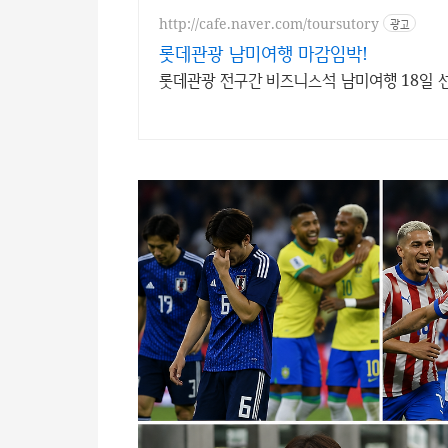
http://cafe.naver.com/toursutory
광고
롯데관광 남미여행 마감임박!
롯데관광 전구간 비즈니스석 남미여행 18일 