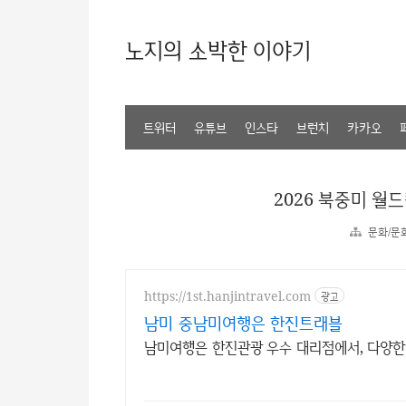
노지의 소박한 이야기
트위터
유튜브
인스타
브런치
카카오
2026 북중미 월
문화/문
https://1st.hanjintravel.com
광고
남미 중남미여행은 한진트래블
남미여행은 한진관광 우수 대리점에서, 다양한