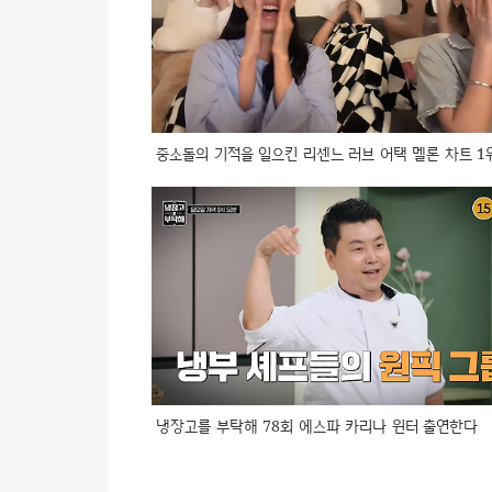
중소돌의 기적을 일으킨 리센느 러브 어택 멜론 차트 1
냉장고를 부탁해 78회 에스파 카리나 윈터 출연한다