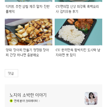
디저트 추천 삼립 제주 말차 진한
CU편의점 신상 최강록 흑백요리
롤케익
사 김치우동 후기
양파 장아찌 만들기 청정원 장아
CU 한끼만족 함박치킨 도시락 남
찌 간장 하나면 충분해요
자라면 못 참지
댓글
노지의 소박한 이야기
연예
분야 크리에이터