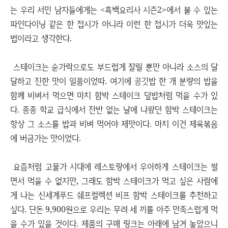
는 우리 서민 남자들에게는 <흑백요리사 시즌2>에서 볼 수 있는
파인다이닝 같은 한 접시가 아니라 이런 한 접시가 더욱 맛있는
법이라고 생각한다.
스테이크는 숟가락으로도 부드럽게 잘릴 뿐만 아니라 소스의 달
달하고 진한 맛이 일품이었따. 여기에 공깃밥 한 개 분량의 밥을
함께 비벼서 먹으면 마치 함박 스테이크 덮밥처럼 먹을 수가 있
다. 종종 학교 급식에서 잔반 없는 날에 나왔던 함박 스테이크는
항상 그 소스를 밥과 비벼 먹어야 제맛이다. 마치 이건 제육볶음
에 버금가는 맛이었다.
요즘처럼 고물가 시대에 레스토랑에서 우아하게 스테이크는 썰
면서 먹을 수 없지만, 그래도 함박 스테이크가 먹고 싶은 사람에
게 나는 신세계푸드 쉐프컬렉션 비프 함박 스테이크를 추천하고
싶다. 단돈 9,900원으로 우리는 무려 세 끼를 아주 만족스럽게 먹
을 수가 있을 것이다. 제품의 구매 링크는 아래에 남겨 놓았으니