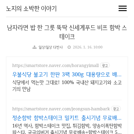
노지의 소박한 이야기
남자라면 밥 한 그릇 뚝딱 신세계푸드 비프 함박 스
테이크
일상/일상 다반사
2026. 1. 16. 10:00
https://smartstore.naver.com/horangyimall
광고
우불식당 불고기 한판 3팩 300g 대용량으로 배부
르게
식당에서 먹는맛 그대로! 100% 국내산 돼지고기와 소고
기의 만남
https://smartstore.naver.com/jeongsun-hambark
광고
정순함박 함박스테이크 밀키트 출시기념 무료배송
이벤트!
16년 역사, 함박스테이크 맛집, 튀김함박, 양송이폭탄함박
파스타, 궁극의버거 출시기념 무료배송+함박스테이크 5개