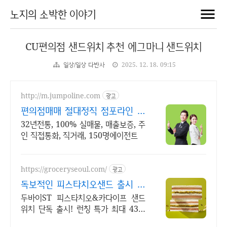
노지의 소박한 이야기
CU편의점 샌드위치 추천 에그마니 샌드위치
일상/일상 다반사
2025. 12. 18. 09:15
http://m.jumpoline.com
광고
편의점매매 절대정직 점포라인 빠
른 직거래 & 안전중개거래
32년전통, 100% 실매물, 매출보증, 주
인 직접통화, 직거래, 150명에이전트
https://groceryseoul.com/
광고
독보적인 피스타치오샌드 출시 꽉
찬 내용물로 포만감 최고
두바이ST 피스타치오&카다이프 샌드
위치 단독 출시! 런칭 특가 최대 43%
할인