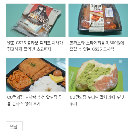
명조 GS25 콜라보 디저트 치사가
돈까스와 스파게티를 3,300원에
정교하게 잘라낸 초코퍼지
즐길 수 있는 GS25 도시락
CU편의점 도시락 추천 압도적 두
CU편의점 노티드 말차라떼 도넛
툼 돈까스 정식 후기
후기
댓글