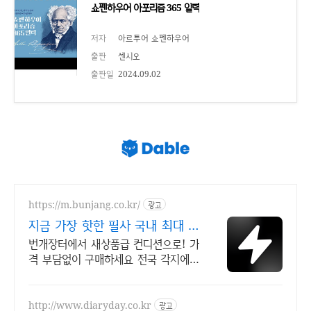
쇼펜하우어 아포리즘 365 일력
저자
아르투어 쇼펜하우어
출판
센시오
출판일
2024.09.02
https://m.bunjang.co.kr/
광고
지금 가장 핫한 필사 국내 최대 브
랜드 중고거래
번개장터에서 새상품급 컨디션으로! 가
격 부담없이 구매하세요 전국 각지에서
올라오는 전국구 최다 상품 매일 10만
개 이상의 신규 상품 업로드
http://www.diaryday.co.kr
광고