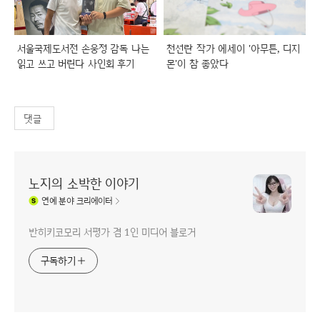
서울국제도서전 손웅정 감독 나는
천선란 작가 에세이 '아무튼, 디지
읽고 쓰고 버린다 사인회 후기
몬'이 참 좋았다
댓글
노지의 소박한 이야기
연예
분야 크리에이터
반히키코모리 서평가 겸 1인 미디어 블로거
구독하기