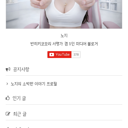
노지
반히키코모리 서평가 겸 1인 미디어 블로거
공지사항
노지의 소박한 이야기 프로필
인기 글
최근 글