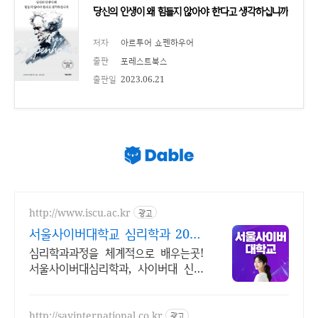
당신의 인생이 왜 힘들지 않아야 한다고 생각하십니까
저자
아르투어 쇼펜하우어
출판
포레스트북스
출판일
2023.06.21
http://www.iscu.ac.kr
광고
서울사이버대학교 심리학과 2026
가을학기 신편입생
심리학과과정을 체계적으로 배우는곳!
서울사이버대심리학과, 사이버대 신입
생 수 1위 장학금 지급 1위, 학사 석사
박사 온라인복수학위까지
http://sayinternational.co.kr
광고