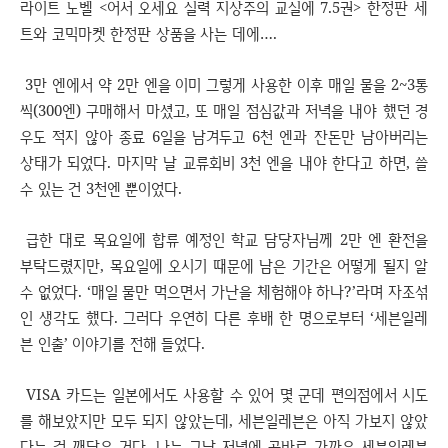
라이트 노벨 <어서 오세요 실력 지상주의 교실에 7.5권> 한정판 세
트와 코믹마켓 한정판 상품을 사는 데에….
3만 엔에서 약 2만 엔을 이미 그렇게 사용한 이후 매일 물을 2~3통
씩(300엔) 구매해서 마셨고, 또 매일 점심값과 저녁을 내야 했던 경
우도 적지 않아 종료 6일을 남겨두고 6천 엔과 잔돈만 남아버리는
상태가 되었다. 마지막 날 교류회비 3천 엔을 내야 한다고 하면, 쓸
수 있는 건 3천엔 뿐이었다.
급한 대로 목요일에 합류 예정인 학교 담당자님께 2만 엔 환전을
부탁드렸지만, 목요일에 오시기 때문에 남은 기간은 어떻게 될지 알
수 없었다. ‘매일 물만 먹으면서 가난을 체험해야 하나?’라며 자조섞
인 생각도 했다. 그러다 우연히 다른 후배 한 명으로부터 ‘세븐일레
븐 인출’ 이야기를 전해 들었다.
VISA 카드는 일본에서도 사용할 수 있어 몇 군데 편의점에서 시도
를 해보았지만 모두 되지 않았는데, 세븐일레븐은 아직 가보지 않았
다는 걸 깨달은 거다. 나는 그날 저녁에 곧바로 가까운 세븐일레븐