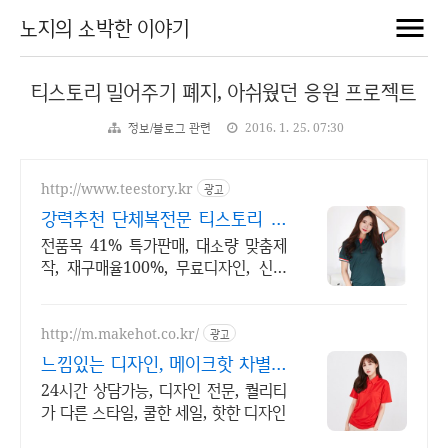
노지의 소박한 이야기
티스토리 밀어주기 폐지, 아쉬웠던 응원 프로젝트
정보/블로그 관련
2016. 1. 25. 07:30
http://www.teestory.kr
광고
강력추천 단체복전문 티스토리 전
품목 41% 특가세일
전품목 41% 특가판매, 대소량 맞춤제
작, 재구매율100%, 무료디자인, 신속
제작
http://m.makehot.co.kr/
광고
느낌있는 디자인, 메이크핫 차별화
되고 세련된 디자인!
24시간 상담가능, 디자인 전문, 퀄리티
가 다른 스타일, 쿨한 세일, 핫한 디자인