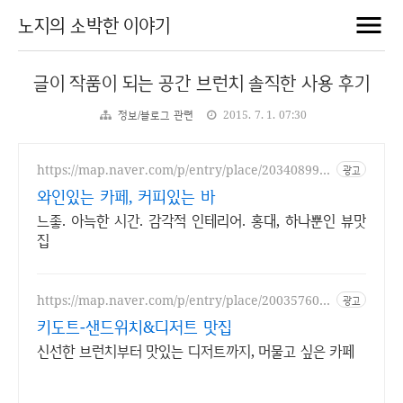
노지의 소박한 이야기
글이 작품이 되는 공간 브런치 솔직한 사용 후기
정보/블로그 관련
2015. 7. 1. 07:30
https://map.naver.com/p/entry/place/203408996
광고
6
와인있는 카페, 커피있는 바
느좋. 아늑한 시간. 감각적 인테리어. 홍대, 하나뿐인 뷰맛
집
https://map.naver.com/p/entry/place/200357602
광고
2
키도트-샌드위치&디저트 맛집
신선한 브런치부터 맛있는 디저트까지, 머물고 싶은 카페