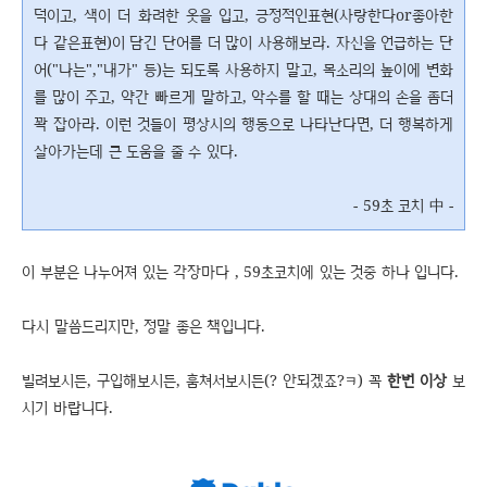
덕이고, 색이 더 화려한 옷을 입고, 긍정적인표현(사랑한다or좋아한
다 같은표현)이 담긴 단어를 더 많이 사용해보라. 자신을 언급하는 단
어("나는","내가" 등)는 되도록 사용하지 말고, 목소리의 높이에 변화
를 많이 주고, 약간 빠르게 말하고, 악수를 할 때는 상대의 손을 좀더
꽉 잡아라. 이런 것들이 평상시의 행동으로 나타난다면, 더 행복하게
살아가는데 큰 도움을 줄 수 있다.
- 59초 코치 中 -
이 부분은 나누어져 있는 각장마다 , 59초코치에 있는 것중 하나 입니다.
다시 말씀드리지만, 정말 좋은 책입니다.
빌려보시든, 구입해보시든, 훔쳐서보시든(? 안되겠죠?ㅋ) 꼭
한번 이상
보
시기 바랍니다.