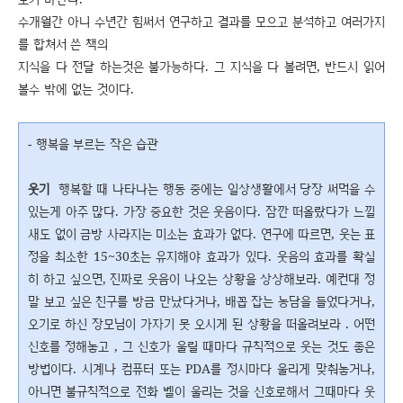
수개월간 아니 수년간 힘써서 연구하고 결과를 모으고 분석하고 여러가지
를 합쳐서 쓴 책의
지식을 다 전달 하는것은 불가능하다. 그 지식을 다 볼려면, 반드시 읽어
볼수 밖에 없는 것이다.
- 행복을 부르는 작은 습관
웃기
행복할 때 나타나는 행동 중에는 일상생활에서 당장 써먹을 수
있는게 아주 많다. 가장 중요한 것은 웃음이다. 잠깐 떠올랐다가 느낄
새도 없이 금방 사라지는 미소는 효과가 없다. 연구에 따르면, 웃는 표
정을 최소한 15~30초는 유지해야 효과가 있다. 웃음의 효과를 확실
히 하고 싶으면, 진짜로 웃음이 나오는 상황을 상상해보라. 예컨대 정
말 보고 싶은 친구를 방금 만났다거나, 배꼽 잡는 농담을 들었다거나,
오기로 하신 장모님이 가자기 못 오시게 된 상황을 떠올려보라 . 어떤
신호를 정해놓고 , 그 신호가 울릴 때마다 규칙적으로 웃는 것도 좋은
방법이다. 시계나 컴퓨터 또는 PDA를 정시마다 울리게 맞춰놓거나,
아니면 불규칙적으로 전화 벨이 울리는 것을 신호로해서 그때마다 웃