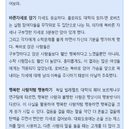
어보라.
바른자세로 앉기
자세도 중요하다. 콜로라도 대학의 토미-앤 로버츠
는 실험 참여자들을 무작위로 두 집단으로 나눈 뒤, 의자에 똑바른 자
세나 구부정한 자세로 3분동안 앉아 있게 했다.
그리고 각자에게 수학문제를 풀게 하면서 자신의 기분을 평가하게 했
다. 똑바로 앉은 사람들은
구부정하다고 앉은 사람들보다 훨씬 행복하다고 느꼈을뿐만 아니라,
수학 시험점수도 훨씬 더 높았다. 흥미롭게도, 이 결과는 많은 여성들
에게는 적용되지 않았는데, 로버츠는 똑바로 앉아 가슴을 앞으로 쭉
내미는 자세에 대해 남의 이목을 주시하기 때문이 아닐까 추측했다.
행복한 사람처럼 행동하기
독일 빌레펠트 대학의 페터 보르케나우
연구팀에 따르면, 행복한 사람과 불행한 사람은 평상시의 행동방식이
다르다. 이 사실을 활용하여 행복한 사람처럼 행동하면 행복감을 크
게 증가 시킬 수 있다. 걸음을 걸을 때는 팔을 약간 더 흔들고 걸을에
탄력을 주면서 편안한 자세로 걸어보라. 대화도중에는 손을 쓰는 제스
처를 많이 사용하고, 다른 사람의 말을 들을 때는 고개를 더 많이 끄