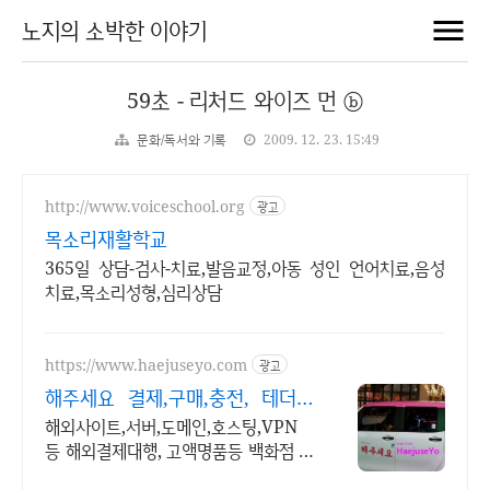
노지의 소박한 이야기
59초 - 리처드 와이즈 먼 ⓑ
문화/독서와 기록
2009. 12. 23. 15:49
http://www.voiceschool.org
광고
목소리재활학교
365일 상담-검사-치료,발음교정,아동 성인 언어치료,음성
치료,목소리성형,심리상담
https://www.haejuseyo.com
광고
해주세요 결제,구매,충전, 테더송
금등
해외사이트,서버,도메인,호스팅,VPN
등 해외결제대행, 고액명품등 백화점 구
매대행