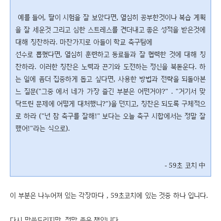
예를 들어, 딸이 시험을 잘 보았다면, 열심히 공부한것이나 복습 계획
을 잘 세운것 그리고 심한 스트레스를 견더내고 좋은 성적을 받은것에
대해 칭찬하라. 마찬가지로 아들이 학교 축구팀에
선수로 뽑혔다면, 열심히 훈련하고 동료들과 잘 협력한 것에 대해 칭
찬하라. 이러한 칭찬은 노력과 끈기와 도전하는 정신을 북돋운다. 하
는 일에 좀더 집중하게 돕고 싶다면, 사용한 방법과 전략을 되돌아본
느 질문("그중 에서 네가 가장 즐긴 부분은 어떤거야?" . "거기서 맞
닥뜨린 문제에 어떻게 대처했니?")을 던지고, 칭찬은 되도록 구체적으
로 하라 ("넌 참 축구를 잘해!" 보다는 오늘 축구 시합에서는 정말 잘
했어!"라는 식으로).
- 59초 코치 中
이 부분은 나누어져 있는 각장마다 , 59초코치에 있는 것중 하나 입니다.
다시 말씀드리지만, 정말 좋은 책입니다.