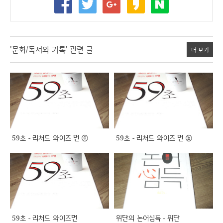
'문화/독서와 기록' 관련 글
더 보기
59초 - 리처드 와이즈 먼 ⓒ
59초 - 리처드 와이즈 먼 ⓑ
59초 - 리처드 와이즈먼
위단의 논어심득 - 위단