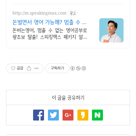
으로 영어 자신감을 쑥쑥 길러보세요!
http://m.speakingmax.com
광고
돈벌면서 영어 가능해? 멈출 수 없
는 영어회화
돈버는영어, 멈출 수 없는 영어공부로
왕초보 탈출! 스피킹맥스 패키지 알아
보기 공부가 돈이 된다면, 지금 당장 시
작해야죠! 영어는 기본, 현금보상까지
알차게!
공감
구독하기
이 글을 공유하기