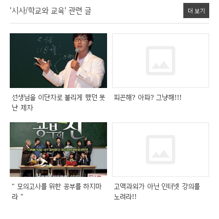
'시사/학교와 교육' 관련 글
더 보기
선생님을 이단자로 불리게 했던 못
피곤해? 아파? 그냥해!!!
난 제자
" 모의고사를 위한 공부를 하지마
고액과외가 아닌 인터넷 강의를
라 "
노려라!!