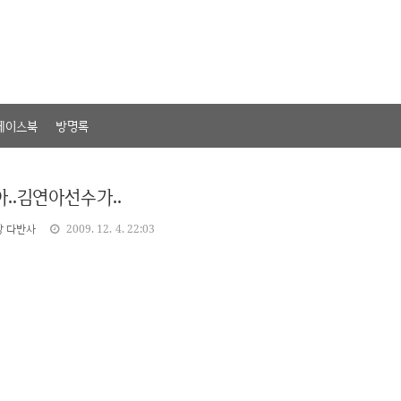
페이스북
방명록
..김연아선수가..
상 다반사
2009. 12. 4. 22:03