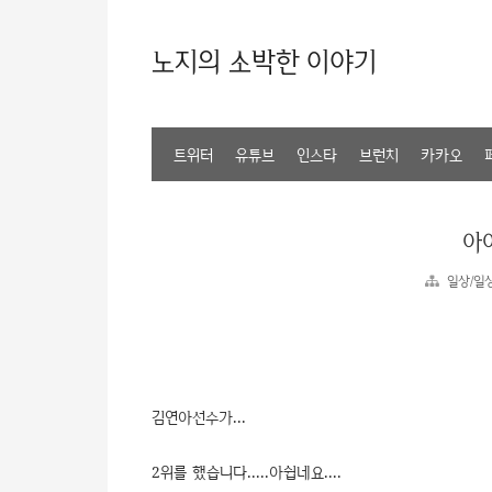
노지의 소박한 이야기
트위터
유튜브
인스타
브런치
카카오
아아
일상/일
김연아선수가...
2위를 했습니다.....아쉽네요....