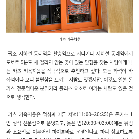
카츠 키읔치읓
평소 지하철 동래역을 환승역으로 지나거나 지하철 동래역에서
도보로 5분도 채 걸리지 않는 곳에 있는 맛집을 찾는 사람에게 나
는 카츠 키읔치읓을 적극적으로 추천하고 싶다. 모든 좌석이 바
좌석이다 보니 불편함을 느끼는 사람도 있겠지만, 이것도 일본 돈
가스 전문점다운 분위기라 플러스 요소로 여기는 사람도 있을 것
으로 생각한다.
카츠 키읔치읓은 점심과 이른 저녁(11:00~20:25)은 돈가스 1
인 정식 전문점으로 운영되고, 늦은 밤(20:30~02:00)에는 튀김
과 소요리로 이루어진 하이볼바로 운영된다고 하니 참고하도록