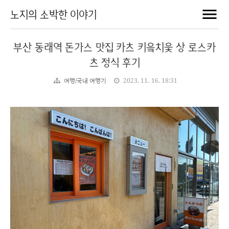
노지의 소박한 이야기
부산 동래역 돈가스 맛집 카츠 키읔치읓 상 로스카
츠 정식 후기
여행/국내 여행기
2023. 11. 16. 18:31