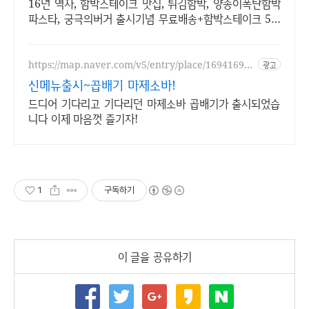
이벤트!
16년 역사, 함박스테이크 맛집, 튀김함박, 양송이폭탄함박
파스타, 궁극의버거 출시기념 무료배송+함박스테이크 5개
+소스5개 29900원!(11100원 할인 중)
https://map.naver.com/v5/entry/place/169416910
광고
9
신메뉴출시~곱배기 마제소바!
드디어 기다리고 기다리던 마제소바 곱배기가 출시되었습
니다 이제 마음껏 즐기자!
1
구독하기
이 글을 공유하기