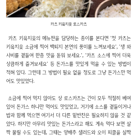
카츠 키읔치읓 로스카츠
카츠 키읔치읓의 메뉴판을 담당하는 종이를 본다면 '첫 카츠는
키읔치읓 소금에 찍어 백퇴지 본연의 풍미를 느껴보세요', '생 와
사비를 곁들여 한층 맛을 돋워 보세요.', '카츠 소스에 찍어 더욱
상큼하게 즐겨보세요' 등 돈가스를 맛있게 먹을 수 있는 방법이
적혀 있다. 그런데 그 방법이 필요 없을 정도로 그냥 돈가스만 먹
어도 맛있었다.
소금에 찍어 먹지 않아도 상 로스카츠는 간이 모두 적절히 베여
있어 돈가스 하나만 먹어도 맛있었고, 거기에 소스를 곁들이거나
밥과 함께 먹으면 여기서 더 다른 밑반찬은 필요하지 않을 것 같
았다. 하지만 아무리 맛있는 돈가스라고 해도 계속 먹다 보면 살
짝 물릴 수도 있는데, 그때는 양배추 샐러드와 오이 피클을 살짝