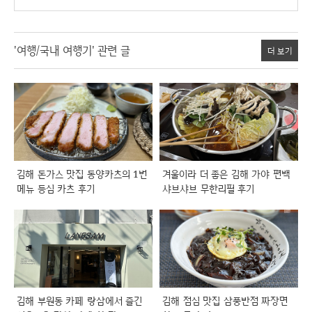
'여행/국내 여행기' 관련 글
더 보기
김해 돈가스 맛집 동양카츠의 1번
겨울이라 더 좋은 김해 가야 편백
메뉴 등심 카츠 후기
샤브샤브 무한리필 후기
김해 부원동 카페 랑삼에서 즐긴
김해 점심 맛집 삼풍반점 짜장면