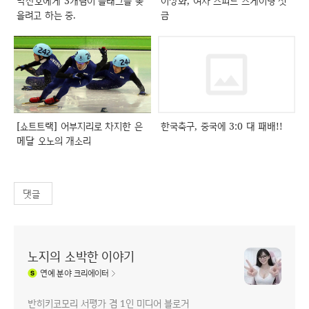
박찬호에게 3개팀이 플래그를 꽂
이상화, 여자 스피드 스케이팅 첫
을려고 하는 중.
금
[쇼트트랙] 어부지리로 차지한 은
한국축구, 중국에 3:0 대 패배!!
메달 오노의 개소리
댓글
노지의 소박한 이야기
연예
분야 크리에이터
반히키코모리 서평가 겸 1인 미디어 블로거