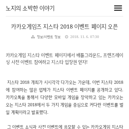
노지의 소박한 이야기
카카오게임즈 지스타 2018 이벤트 페이지 오픈
정보/이벤트 정보
2018. 11. 6. 07:30
카카오게임 지스타 이벤트 페이지에서 배틀그라운드, 프렌즈레이
싱 사전 이벤트 참여하고 지스타 입장권 얻자!
지스타 2018 개최가 시시각각 다가오는 가운데, 이번 지스타 2018
에 참여하는 많은 업체가 지스타 이벤트 페이지를 공개하고 있다.
카카오톡을 통해서 다양한 모바일 게임을 장악하고 있는 카카오는
오는 지스타 2018에서 두 가지 게임을 중심으로 커다란 이벤트를 벌
일 계획이라고 발표했다.
그 이벤트 소식과 사전 이벤트에 응모할 수 있는 카카오게임 지스타