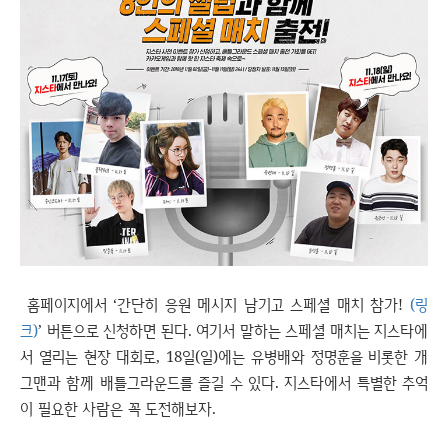
홈페이지에서 ‘간단히 응원 메시지 남기고 스페셜 매치 참가!
(링
크)
’ 버튼으로 신청하면 된다. 여기서 말하는 스페셜 매치는 지스타에
서 열리는 현장 대회로, 18일(일)에는 유병배와 정명훈을 비롯한 개
그맨과 함께 배틀그라운드를 즐길 수 있다. 지스타에서 특별한 추억
이 필요한 사람은 꼭 도전해보자.