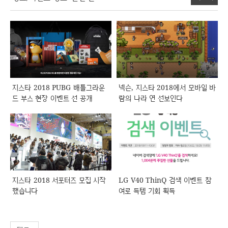
지스타 2018 PUBG 배틀그라운
넥슨, 지스타 2018에서 모바일 바
드 부스 현장 이벤트 선 공개
람의 나라 연 선보인다
지스타 2018 서포터즈 모집 시작
LG V40 ThinQ 검색 이벤트 참
했습니다
여로 득템 기회 획득