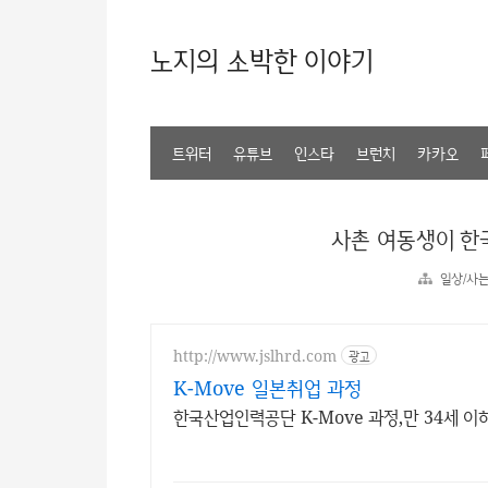
노지의 소박한 이야기
트위터
유튜브
인스타
브런치
카카오
사촌 여동생이 한
일상/사
http://www.jslhrd.com
광고
K-Move 일본취업 과정
한국산업인력공단 K-Move 과정,만 34세 이