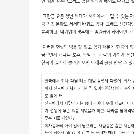
한 점을 감수하고서도 많은 청년이 해외로 나가고 
그만큼 요즘 청년 세대가 해외에서 누릴 수 있는 저녁
국 기업 문화도 서서히 바뀌고 있다. 그래도 선진적인
불과하고, 대기업의 경우에는 임원급이 되어야만 
이러한 현실의 벽을 잘 알고 있기 때문에 한국의 청년
꿈꾸면서 캐나다 호주, 독일 등 ‘사람의 가치가 온
한국이 싫어서>를 읽어보면 아래의 글을 만날 수 있
한국에서 회사 다닐 때는 매일 울면서 다녔어. 회사
까지 신도림 거쳐서 가 본 적 있어? 인간성이고 존엄
로 알게 돼.
신도림에서 사당까지는 몸이 끼이다 못해 쇄골이 다 아
가 전생에 무슨 죄를 지었을까 하고. 나라를 팔아먹
무슨 죄를 지었니?
여자들더러 아이 많이 낳으라는 사람들은 출근 시간에 
놈의 저출산 이야기가 아주 쏙 들어갈 텐데. 그런데 그