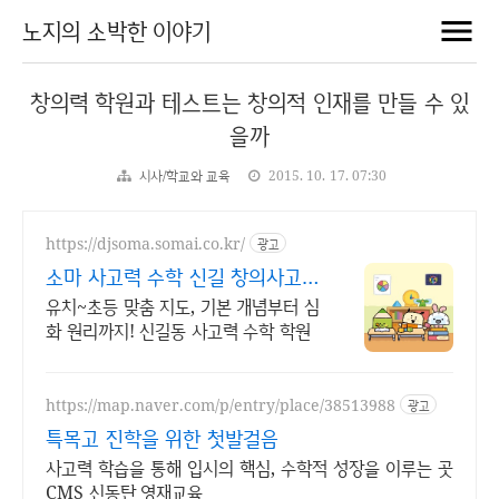
노지의 소박한 이야기
창의력 학원과 테스트는 창의적 인재를 만들 수 있
을까
시사/학교와 교육
2015. 10. 17. 07:30
https://djsoma.somai.co.kr/
광고
소마 사고력 수학 신길 창의사고력
부터 문제해결력까지
유치~초등 맞춤 지도, 기본 개념부터 심
화 원리까지! 신길동 사고력 수학 학원
https://map.naver.com/p/entry/place/38513988
광고
특목고 진학을 위한 첫발걸음
사고력 학습을 통해 입시의 핵심, 수학적 성장을 이루는 곳
CMS 신동탄 영재교육