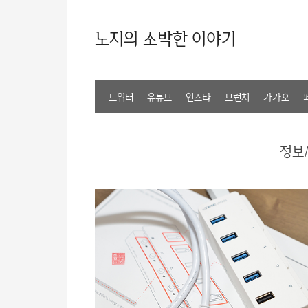
노지의 소박한 이야기
트위터
유튜브
인스타
브런치
카카오
정보/