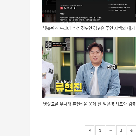
넷플릭스 드라마 추천 전도연 김고은 주연 자백의 대가
냉장고를 부탁해 류현진을 웃게 한 박은영 셰프와 김풍
1
···
3
4