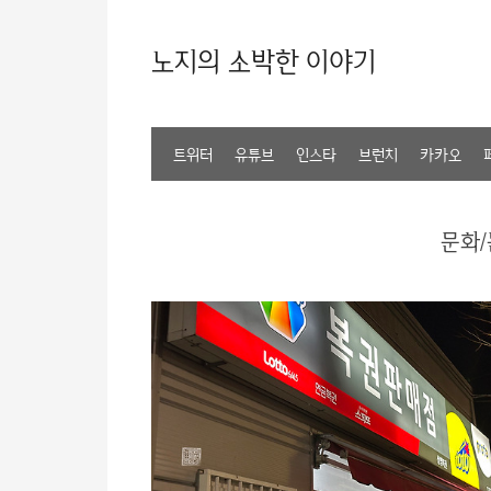
노지의 소박한 이야기
트위터
유튜브
인스타
브런치
카카오
문화/