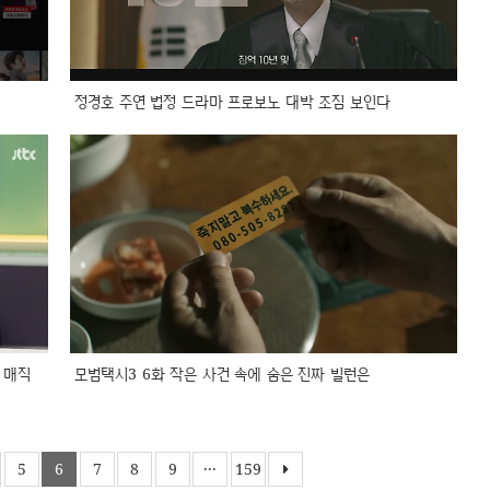
정경호 주연 법정 드라마 프로보노 대박 조짐 보인다
 매직
모범택시3 6화 작은 사건 속에 숨은 진짜 빌런은
5
6
7
8
9
···
159