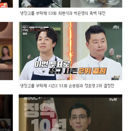
냉장고를 부탁해 53화 최현석과 박은영의 흑백 대전
냉장고를 부탁해 시즌2 51화 손종원과 정호영 2위 결정전