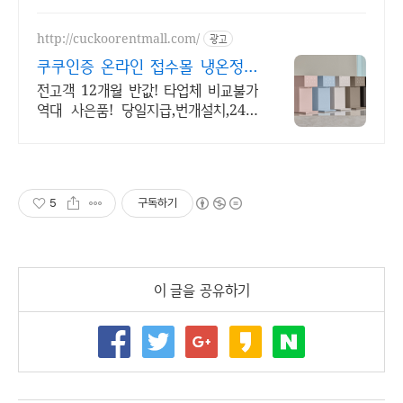
http://cuckoorentmall.com/
광고
쿠쿠인증 온라인 접수몰 냉온정수
기 월1만원대 부터!
전고객 12개월 반값! 타업체 비교불가
역대 사은품! 당일지급,번개설치,24시
상담 타사고객 렌탈료할인, 기본사은품
+추가사은품 증정, 등록설치비 전액지
원, 압도적혜택
5
구독하기
이 글을 공유하기