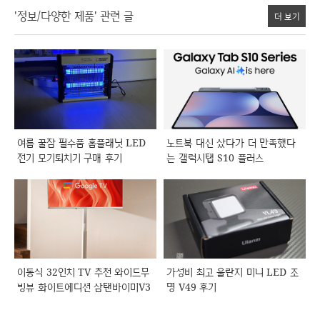
'정보/다양한 제품' 관련 글
더 보기
여름 꿀잠 필수품 홈플래닛 LED
노트북 대신 샀다가 더 만족했다
전기 모기퇴치기 구매 후기
는 갤럭시탭 S10 플러스
이동식 32인치 TV 추천 와이드무
가성비 최고 울란지 미니 LED 조
빙뷰 화이트에디션 삼탠바이미V3
명 V49 후기