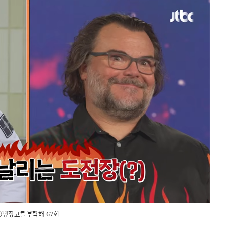
ⓒ냉장고를 부탁해 67회