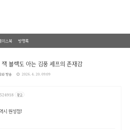
페이스북
방명록
 잭 블랙도 아는 김풍 셰프의 존재감
화와 방송
2026. 4. 20. 09:09
/524918
광고
 역시 원성점!