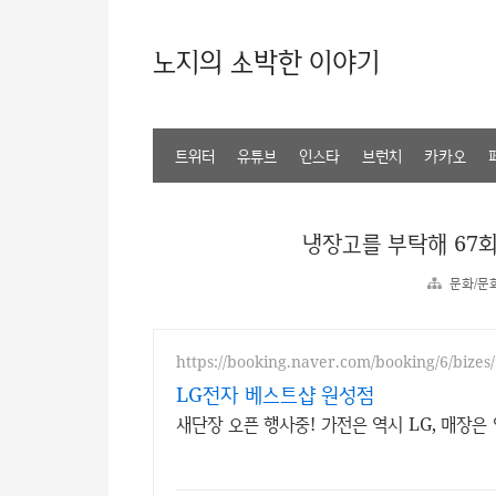
노지의 소박한 이야기
트위터
유튜브
인스타
브런치
카카오
냉장고를 부탁해 67회
문화/문
https://booking.naver.com/booking/6/bizes
LG전자 베스트샵 원성점
새단장 오픈 행사중! 가전은 역시 LG, 매장은