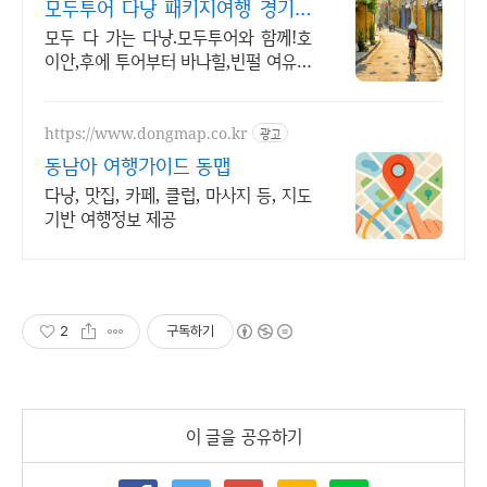
모두투어 다낭 패키지여행 경기도
다낭시 아직 못가봄?
모두 다 가는 다낭.모두투어와 함께!호
이안,후에 투어부터 바나힐,빈펄 여유일
정까지 동남아 여행 1번지 다낭. 패키
지,자유여행,골프 안되는게 없는 만능
여행코스
https://www.dongmap.co.kr
광고
동남아 여행가이드 동맵
다낭, 맛집, 카페, 클럽, 마사지 등, 지도
기반 여행정보 제공
2
구독하기
이 글을 공유하기