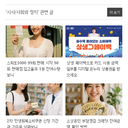
'시사/사회와 정치' 관련 글
더 보기
스피또1000 99회 판매 시작 98
상생 페이백으로 카드 사용 금액
회 판매점 입고율과 1등 잔여수량
일부를 디지털 온누리 상품권을 받
보니
으세요
2차 민생회복소비쿠폰 신청 기간
소상공인 부담경감 크레딧 잔여금
과 기준을 살펴보니
액 확인 방법