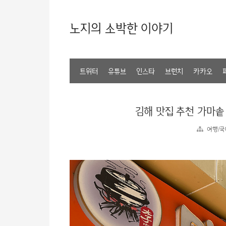
노지의 소박한 이야기
트위터
유튜브
인스타
브런치
카카오
김해 맛집 추천 가마솥
여행/국