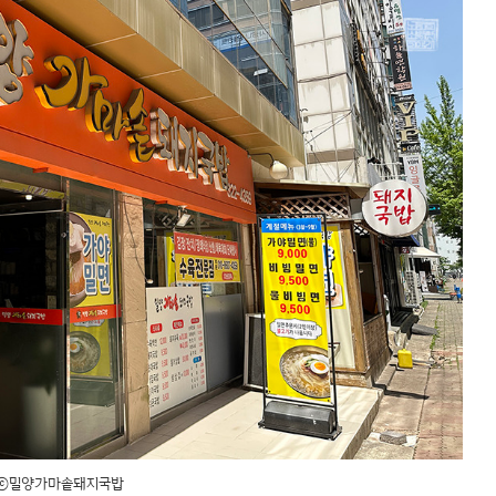
ⓒ밀양가마솥돼지국밥