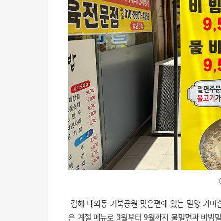
김해 내외동 거북공원 맞은편에 있는 밀양 가마솥
은 계절 메뉴로 3월부터 9월까지 물밀면과 비빔밀