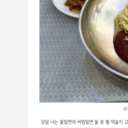
ⓒ
당일 나는 물밀면과 비빔밀면 둘 중 뭘 먹을지 