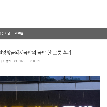
페이스북
방명록
 밀양황금돼지국밥의 국밥 한 그릇 후기
내 여행기
2025. 5. 2. 08:20