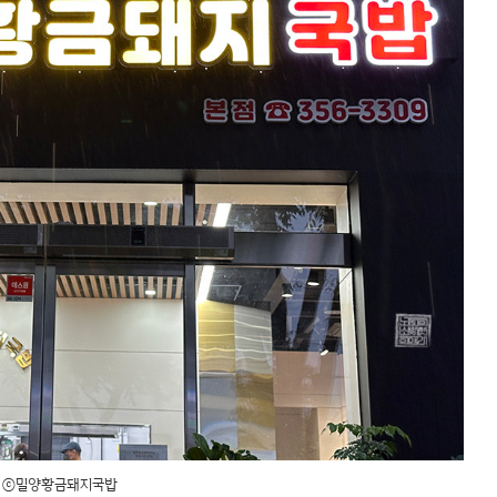
ⓒ밀양황금돼지국밥