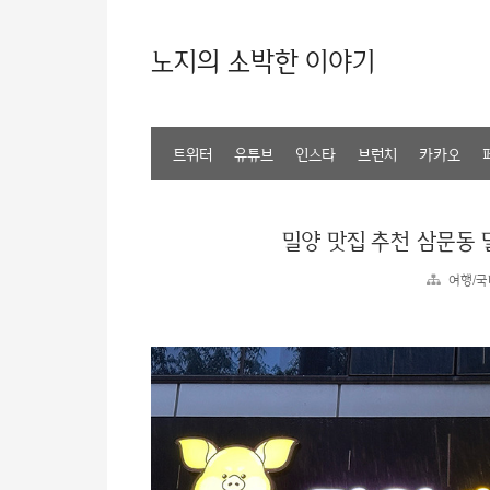
노지의 소박한 이야기
트위터
유튜브
인스타
브런치
카카오
밀양 맛집 추천 삼문동
여행/국