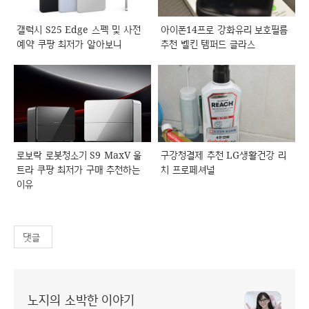
갤럭시 S25 Edge 스펙 및 사전
아이폰14프로 강화유리 보호필름
예약 쿠팡 최저가 알아보니
추천 벨킨 템퍼드 글라스
로보락 로봇청소기 S9 MaxV 울
구강청결제 추천 LG생활건강 리
트라 쿠팡 최저가 구매 추천하는
치 프로페셔널
이유
댓글
노지의 소박한 이야기