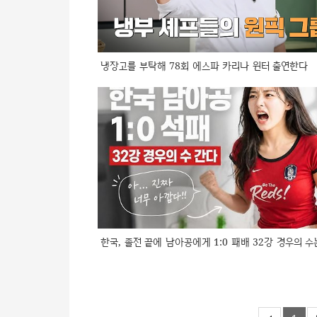
냉장고를 부탁해 78회 에스파 카리나 윈터 출연한다
한국, 졸전 끝에 남아공에게 1:0 패배 32강 경우의 수