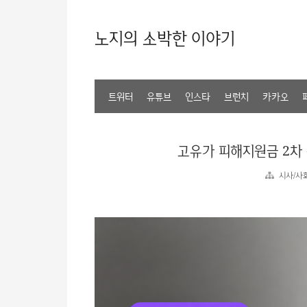
노지의 소박한 이야기
트위터
유튜브
인스타
브런치
카카오
고유가 피해지원금 2차 
시사/사