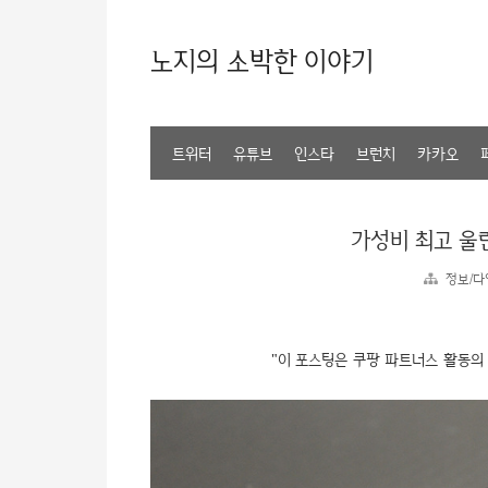
노지의 소박한 이야기
트위터
유튜브
인스타
브런치
카카오
가성비 최고 울란
정보/다
"이 포스팅은 쿠팡 파트너스 활동의