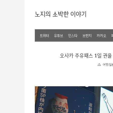
노지의 소박한 이야기
트위터
유튜브
인스타
브런치
카카오
오사카 주유패스 1일 권을
여행/일